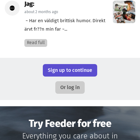
Jag:
about 2 months ago
~ Har en väldigt brittisk humor. Direkt
ärvt fr??n min far ~...
Read full
Sign up to continue
Or log in
Try Feeder for free
Everything you care about in