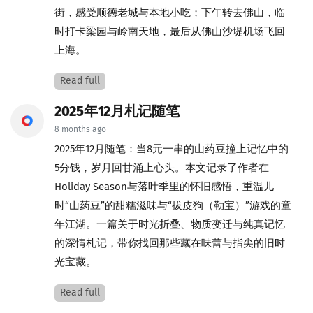
街，感受顺德老城与本地小吃；下午转去佛山，临
时打卡梁园与岭南天地，最后从佛山沙堤机场飞回
上海。
Read full
2025年12月札记随笔
8 months ago
2025年12月随笔：当8元一串的山药豆撞上记忆中的
5分钱，岁月回甘涌上心头。本文记录了作者在
Holiday Season与落叶季里的怀旧感悟，重温儿
时“山药豆”的甜糯滋味与“拔皮狗（勒宝）”游戏的童
年江湖。一篇关于时光折叠、物质变迁与纯真记忆
的深情札记，带你找回那些藏在味蕾与指尖的旧时
光宝藏。
Read full