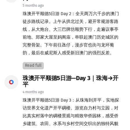
5 months ago
珠澳开平顺德5日游 Day 2：全天两万六千步的澳门
徒步路线记录。上午从拱北过关，避开常规游客路
线，从大炮台、大三巴牌坊顺势下行，走遍议事亭
前地、郑家大屋至妈阁庙，串联起澳门历史城区的
完整骨架。下午前往氹仔，漫步官也街与龙环葡
韵，最后在威尼斯人感受新旧澳门的强烈反差。
Read full
珠澳开平顺德5日游—Day 3｜珠海→开
平
4 months ago
珠澳开平顺德5日游 Day 3：从珠海到开平，实地探
访世界文化遗产开平碉楼。游览自力村与立园，对
比真实村落中的碉楼景观与精致华侨园林，感受侨
乡建筑、农田、水系与乡村空间交织出的独特风貌