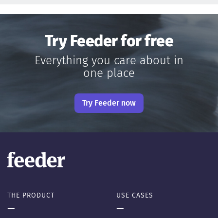
Try Feeder for free
Everything you care about in
one place
Try Feeder now
THE PRODUCT
USE CASES
—
—