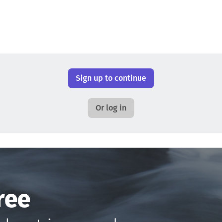
Sign up to continue
Or log in
ree