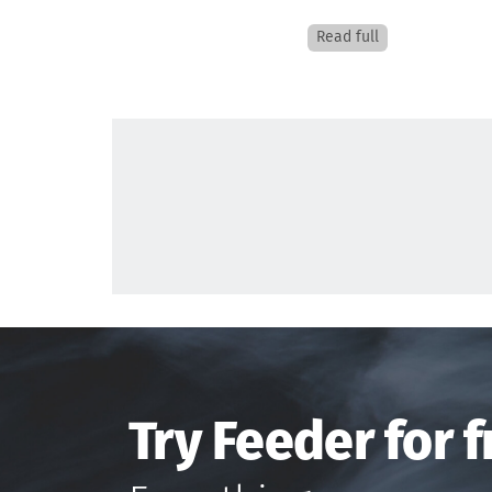
Read full
Try Feeder for f