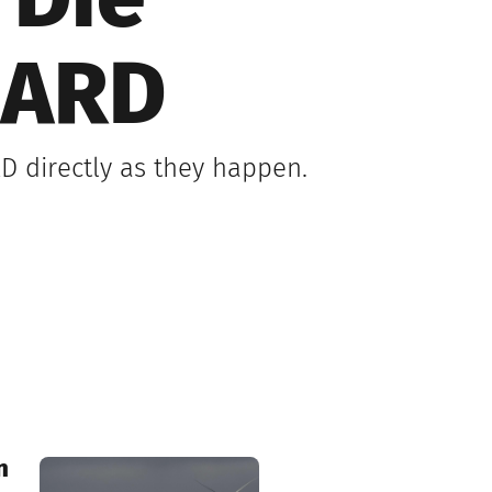
 Die
 ARD
D directly as they happen.
n