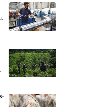
d,
.
S-