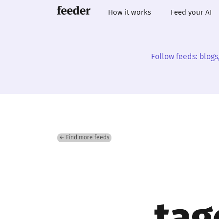
How it works
Feed your AI
Follow feeds: blogs
← Find more feeds