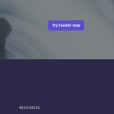
Try Feeder now
RESOURCES