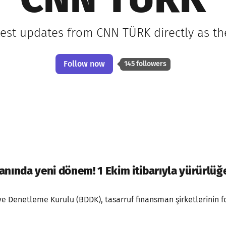
CNN TÜRK
test updates from CNN TÜRK directly as t
Follow now
145 followers
anında yeni dönem! 1 Ekim itibarıyla yürürlüğ
e Denetleme Kurulu (BDDK), tasarruf finansman şirketlerinin fo