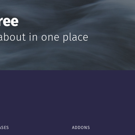
ree
about in one place
ASES
ADDONS