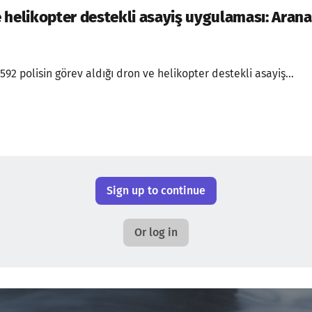
 helikopter destekli asayiş uygulaması: Arana
92 polisin görev aldığı dron ve helikopter destekli asayiş...
Sign up to continue
Or log in