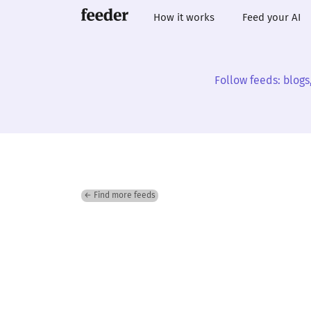
How it works
Feed your AI
Follow feeds: blogs
← Find more feeds