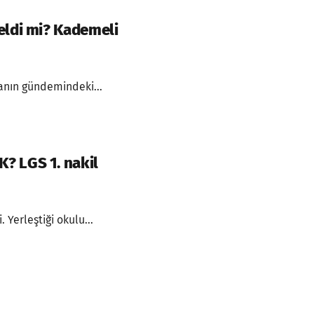
eldi mi? Kademeli
şanın gündemindeki...
? LGS 1. nakil
 Yerleştiği okulu...