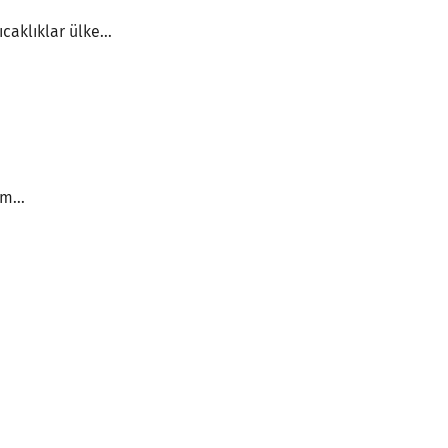
aklıklar ülke...
m...