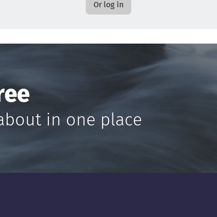
Or log in
ree
about in one place