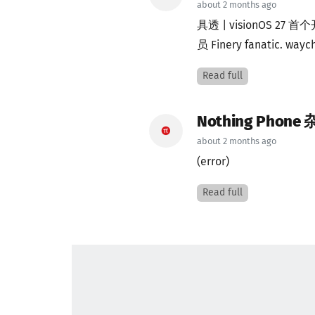
about 2 months ago
具透 | visionOS 
员 Finery fanatic. way
Read full
Nothing Ph
about 2 months ago
(error)
Read full