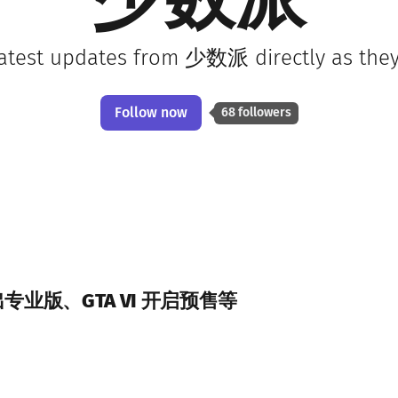
少数派
latest updates from 少数派 directly as the
Follow now
68 followers
业版、GTA VI 开启预售等