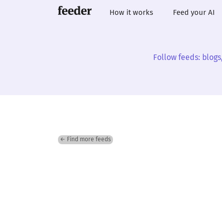
How it works
Feed your AI
Follow feeds: blogs
← Find more feeds