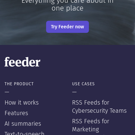
Everything you care about in
one place
Try Feeder now
THE PRODUCT
USE CASES
—
—
How it works
RSS Feeds for
Cybersecurity Teams
Features
RSS Feeds for
AI summaries
Marketing
Text-to-speech