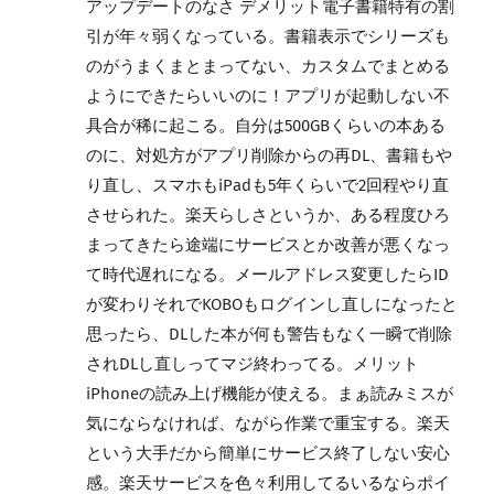
アップデートのなさ デメリット電子書籍特有の割
引が年々弱くなっている。書籍表示でシリーズも
のがうまくまとまってない、カスタムでまとめる
ようにできたらいいのに！アプリが起動しない不
具合が稀に起こる。自分は500GBくらいの本ある
のに、対処方がアプリ削除からの再DL、書籍もや
り直し、スマホもiPadも5年くらいで2回程やり直
させられた。楽天らしさというか、ある程度ひろ
まってきたら途端にサービスとか改善が悪くなっ
て時代遅れになる。メールアドレス変更したらID
が変わりそれでKOBOもログインし直しになったと
思ったら、DLした本が何も警告もなく一瞬で削除
されDLし直しってマジ終わってる。メリット
iPhoneの読み上げ機能が使える。まぁ読みミスが
気にならなければ、ながら作業で重宝する。楽天
という大手だから簡単にサービス終了しない安心
感。楽天サービスを色々利用してるいるならポイ