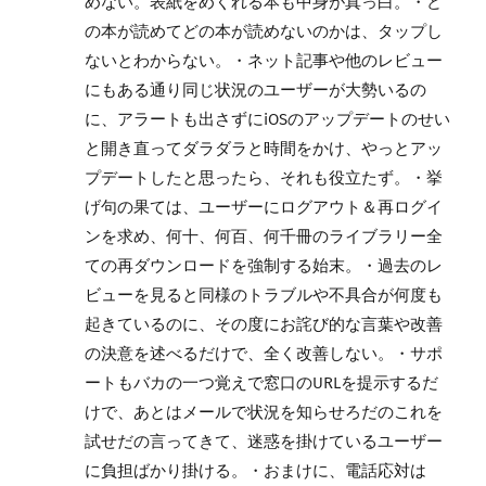
めない。表紙をめくれる本も中身が真っ白。・ど
の本が読めてどの本が読めないのかは、タップし
ないとわからない。・ネット記事や他のレビュー
にもある通り同じ状況のユーザーが大勢いるの
に、アラートも出さずにiOSのアップデートのせい
と開き直ってダラダラと時間をかけ、やっとアッ
プデートしたと思ったら、それも役立たず。・挙
げ句の果ては、ユーザーにログアウト＆再ログイ
ンを求め、何十、何百、何千冊のライブラリー全
ての再ダウンロードを強制する始末。・過去のレ
ビューを見ると同様のトラブルや不具合が何度も
起きているのに、その度にお詫び的な言葉や改善
の決意を述べるだけで、全く改善しない。・サポ
ートもバカの一つ覚えで窓口のURLを提示するだ
けで、あとはメールで状況を知らせろだのこれを
試せだの言ってきて、迷惑を掛けているユーザー
に負担ばかり掛ける。・おまけに、電話応対は