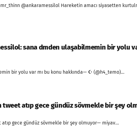
mr_thinn @ankaramessilol Hareketin amacı siyasetten kurtul
silol: sana dmden ulaşabilmemin bir yolu v
min bir yolu var mı bu konu hakkında— ☪ (@h4_temo)...
m tweet atıp gece gündüz sövmekle bir şey ol
t atıp gece gündüz sövmekle bir şey olmuyor— miyav...