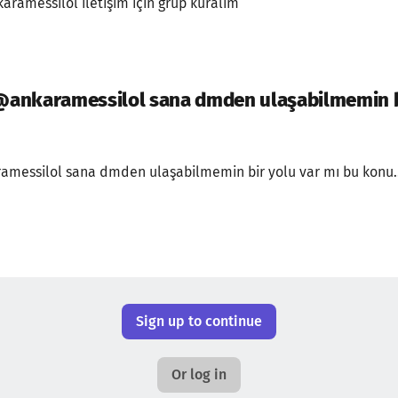
ramessilol iletişim için grup kuralım
ankaramessilol sana dmden ulaşabilmemin bi
messilol sana dmden ulaşabilmemin bir yolu var mı bu konu..
Sign up to continue
Or log in