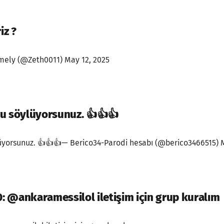
iz ?
 mely (@Zeth0011) May 12, 2025
u söylüyorsunuz. 👍👍👍
üyorsunuz. 👍👍👍— Berico34-Parodi hesabı (@berico3466515) 
 @ankaramessilol iletişim için grup kuralım