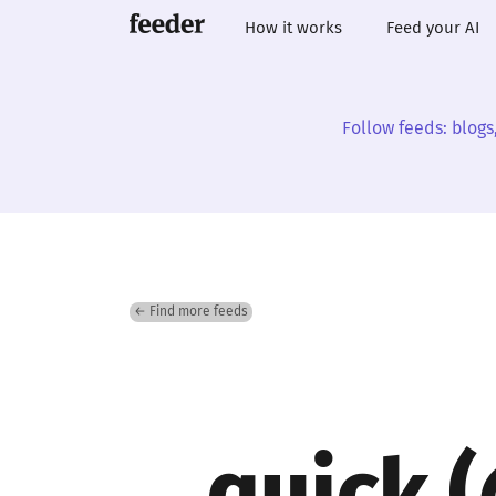
How it works
Feed your AI
Follow feeds: blogs
← Find more feeds