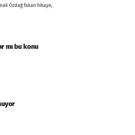
mak Özdağ fakan hikaye,
ar mı bu konu
muyor