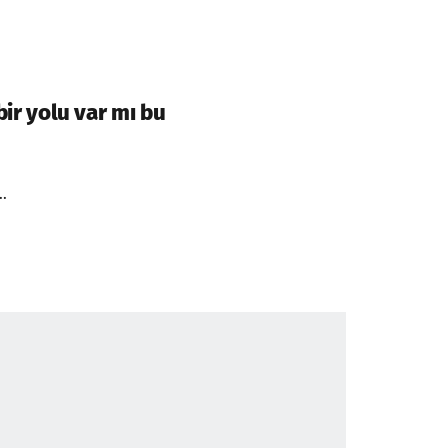
r yolu var mı bu
.