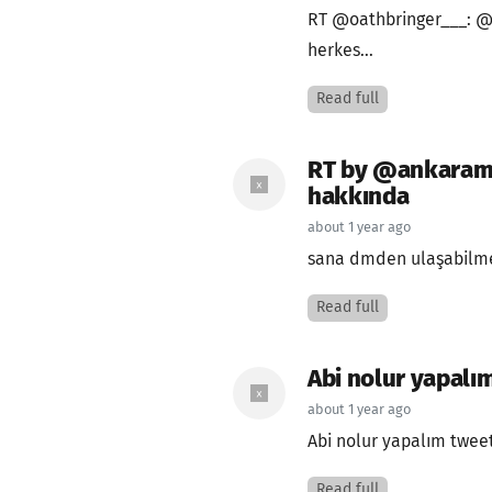
RT @oathbringer___: @
herkes...
Read full
RT by @ankarames
hakkında
about 1 year ago
sana dmden ulaşabilme
Read full
Abi nolur yapalı
about 1 year ago
Abi nolur yapalım twee
Read full