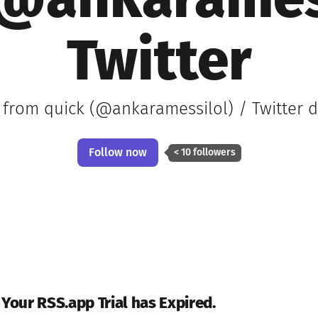
(@ankaramess
Twitter
 from quick (@ankaramessilol) / Twitter d
Follow now
< 10 followers
 Your RSS.app Trial has Expired.