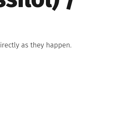
ilol) /
irectly as they happen.