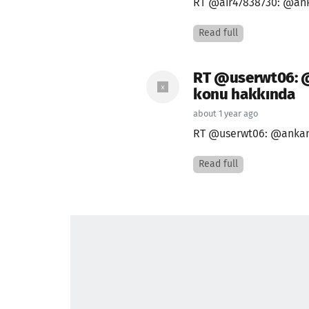
RT @air47838730: @anka
Read full
RT @userwt06: @
konu hakkında
about 1 year ago
RT @userwt06: @ankara
Read full