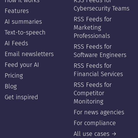
How it works
RSS Feeds for
Cybersecurity Teams
Features
RSS Feeds for
AI summaries
Marketing
Text-to-speech
Professionals
AI Feeds
RSS Feeds for
Email newsletters
Software Engineers
Feed your AI
RSS Feeds for
Financial Services
Pricing
RSS Feeds for
Blog
Competitor
Get inspired
Monitoring
For news agencies
For compliance
All use cases →