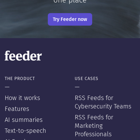
one place
Try Feeder now
THE PRODUCT
USE CASES
—
—
How it works
RSS Feeds for
Cybersecurity Teams
Features
RSS Feeds for
AI summaries
Marketing
Text-to-speech
Professionals