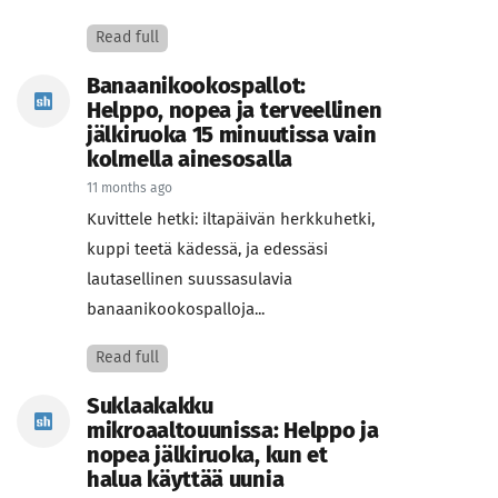
Read full
Banaanikookospallot:
Helppo, nopea ja terveellinen
jälkiruoka 15 minuutissa vain
kolmella ainesosalla
11 months ago
Kuvittele hetki: iltapäivän herkkuhetki,
kuppi teetä kädessä, ja edessäsi
lautasellinen suussasulavia
banaanikookospalloja...
Read full
Suklaakakku
mikroaaltouunissa: Helppo ja
nopea jälkiruoka, kun et
halua käyttää uunia