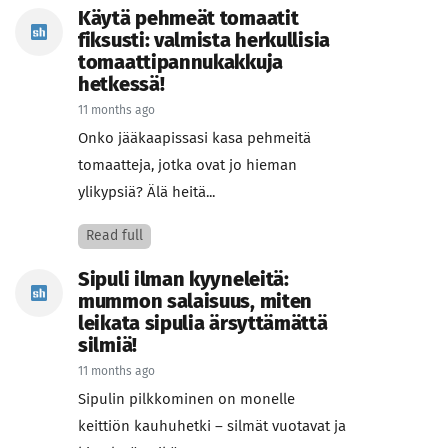
Käytä pehmeät tomaatit
fiksusti: valmista herkullisia
tomaattipannukakkuja
hetkessä!
11 months ago
Onko jääkaapissasi kasa pehmeitä
tomaatteja, jotka ovat jo hieman
ylikypsiä? Älä heitä...
Read full
Sipuli ilman kyyneleitä:
mummon salaisuus, miten
leikata sipulia ärsyttämättä
silmiä!
11 months ago
Sipulin pilkkominen on monelle
keittiön kauhuhetki – silmät vuotavat ja