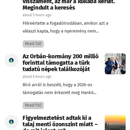
visszament, az már a kukába került.
Megindult a keresés
about 5 hours ago
Félreértette a fogadóirodában, amikor azt a
választ kapta, hogy a nyeremény nem...
Read full
Az Orbán-kormány 200 millió
forinttal támogatta a türk
tudatú népek találkozóját
about 6 hours ago
Bíró arról is beszélt, hogy a 2026-os
támogatás nem érkezett meg Hankó...
Read full
Figyelmeztetést adtak ki a
talaj menti ózonszint miatt –