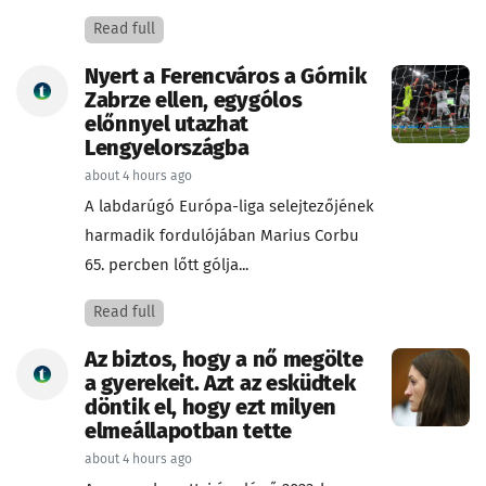
Read full
Nyert a Ferencváros a Górnik
Zabrze ellen, egygólos
előnnyel utazhat
Lengyelországba
about 4 hours ago
A labdarúgó Európa-liga selejtezőjének
harmadik fordulójában Marius Corbu
65. percben lőtt gólja...
Read full
Az biztos, hogy a nő megölte
a gyerekeit. Azt az esküdtek
döntik el, hogy ezt milyen
elmeállapotban tette
about 4 hours ago