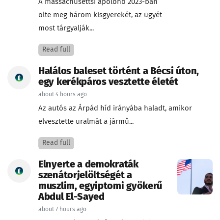
A massachusettsi ápolónő 2023-ban
ölte meg három kisgyerekét, az ügyét
most tárgyalják...
Read full
Halálos baleset történt a Bécsi úton,
egy kerékpáros vesztette életét
about 4 hours ago
Az autós az Árpád híd irányába haladt, amikor
elvesztette uralmát a jármű...
Read full
Elnyerte a demokraták
szenátorjelöltségét a
muszlim, egyiptomi gyökerű
Abdul El-Sayed
about 7 hours ago