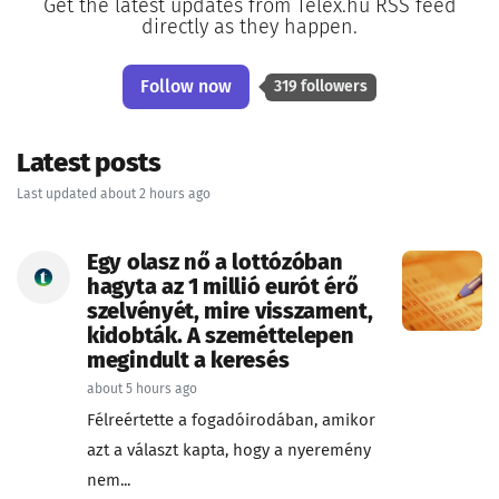
Get the latest updates from Telex.hu RSS feed
directly as they happen.
Follow now
319 followers
Latest posts
Last updated about 2 hours ago
Egy olasz nő a lottózóban
hagyta az 1 millió eurót érő
szelvényét, mire visszament,
kidobták. A szeméttelepen
megindult a keresés
about 5 hours ago
Félreértette a fogadóirodában, amikor
azt a választ kapta, hogy a nyeremény
nem...