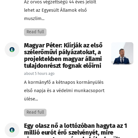
Az orvos végzettségű 44 éves jelölt
lehet az Egyesült Államok első
muszlim...
Read full
Magyar Péter: Kiírják az első
szélerőművi pályázatokat, a
projektekben magyar állami
tulajdonrészt fognak előírni
about 5 hours ago
A kormányfő a kétnapos kormányülés
első napja és a védelmi munkacsoport
ülése...
Read full
Egy olasz nő a lottózóban hagyta az 1
millió eurót érő szelvényét, mire