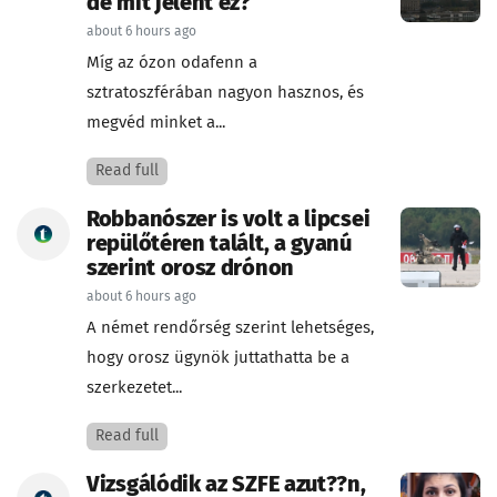
de mit jelent ez?
about 6 hours ago
Míg az ózon odafenn a
sztratoszférában nagyon hasznos, és
megvéd minket a...
Read full
Robbanószer is volt a lipcsei
repülőtéren talált, a gyanú
szerint orosz drónon
about 6 hours ago
A német rendőrség szerint lehetséges,
hogy orosz ügynök juttathatta be a
szerkezetet...
Read full
Vizsgálódik az SZFE azut??n,