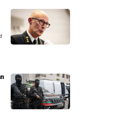
ad
an