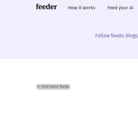
How it works
Feed your AI
Follow feeds: blogs
← Find more feeds