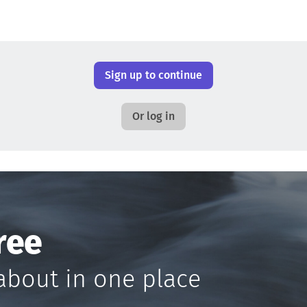
Sign up to continue
Or log in
ree
about in one place