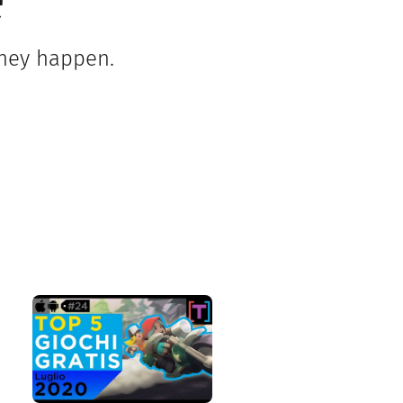
e
they happen.