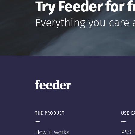
Try Feeder for f
Everything you care 
THE PRODUCT
USE C
—
—
How it works
RSS F