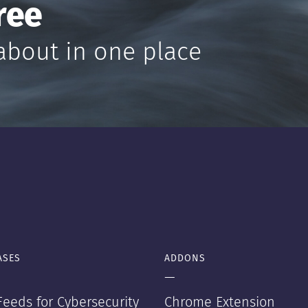
ree
about in one place
ASES
ADDONS
—
eeds for Cybersecurity
Chrome Extension