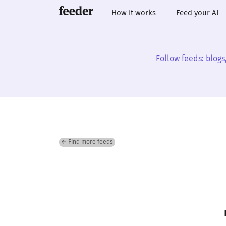
How it works
Feed your AI
Follow feeds: blogs
← Find more feeds