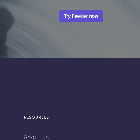
Try Feeder now
RESOURCES
—
About us